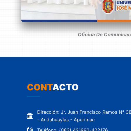
Oficina De Comunicaci
CONT
ACTO
Dirección: Jr. Juan Francisco Ramos N° 3
- Andahuaylas - Apurimac
Teléfono: (083) 421992-422176