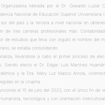
Organizadora liderada por el Dr. Oswaldo Luízar O
endencia Nacional de Educación Superior Universitaria 
 sur del país y la tercera a nivel nacional en obtene
ón de tres carreras profesionales más: Contabilidad,
ior de estudios que lleva con orgullo el nombre del 
irano, se estaba consolidando.
ionaliza, llevándose a cabo el primer proceso de elec
no. Siendo electo el Dr. Edgar Luis Martínez Huamán,
cadémica y la Dra. Mery Luz Masco Arriola, vicerrect
elegidas en la Unajma.
ciones el 10 de julio del 2023, con el único fin de v
a, humanista, tecnológica y con orientación intercultur