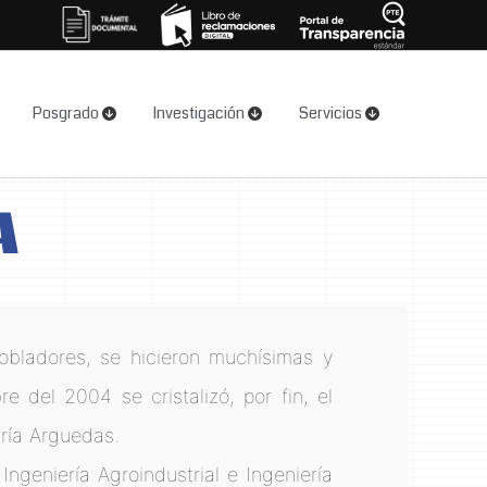
Posgrado
Investigación
Servicios
A
pobladores, se hicieron muchísimas y
e del 2004 se cristalizó, por fin, el
ría Arguedas.
ngeniería Agroindustrial e Ingeniería