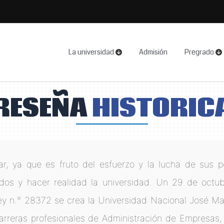
La universidad
Admisión
Pregrado
RESEÑA
HISTORIC
ar, ya que es fruto del esfuerzo y la lucha de sus 
dos y hacer realidad la universidad. Un 29 de octubr
ley n.° 28372 se crea la Universidad Nacional José Ma
carreras profesionales de Administración de Empresas, I