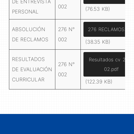
DE ENTREVISTA
002
(76.53 KB)
PERSONAL
ABSOLUCIÓN
276 N°
276 RECLAMOS.pdf
DE RECLAMOS
002
(38.35 KB)
RESULTADOS
Resultados cv 276-
276 N°
02.pdf
DE EVALUACIÓN
002
CURRICULAR
(122.39 KB)