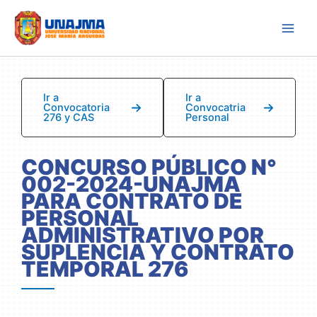
Skip
to
content
Ir a
Ir a
Convocatoria
Convocatria
276 y CAS
Personal
CONCURSO PÚBLICO N°
002-2024-UNAJMA
PARA CONTRATO DE
PERSONAL
ADMINISTRATIVO POR
SUPLENCIA Y CONTRATO
TEMPORAL 276