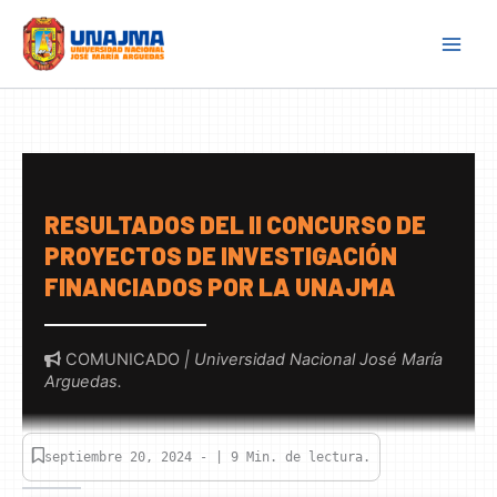
Skip
to
content
RESULTADOS DEL II CONCURSO DE
PROYECTOS DE INVESTIGACIÓN
FINANCIADOS POR LA UNAJMA
COMUNICADO
| Universidad Nacional José María
Arguedas.
septiembre 20, 2024 - | 9 Min. de lectura.