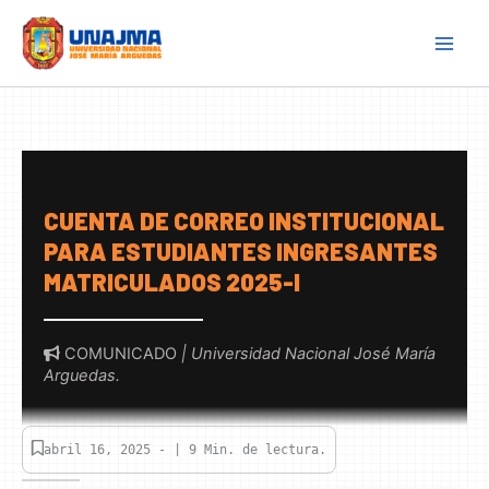
Skip
to
content
CUENTA DE CORREO INSTITUCIONAL
PARA ESTUDIANTES INGRESANTES
MATRICULADOS 2025-I
COMUNICADO
| Universidad Nacional José María
Arguedas.
abril 16, 2025 - | 9 Min. de lectura.