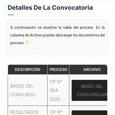
Detalles De La Convocatoria
A continuación se muestra la tabla del proceso. En la
columna de Archivo puedes descargar los documentos del
proceso.
DESCRIPCIÓN
PROCESO
ARCHIVO
CP N°
BASES DEL
BASES DEL
004-
CONCURSO.pdf
CONCURSO
2025
RESULTADOS
CP N°