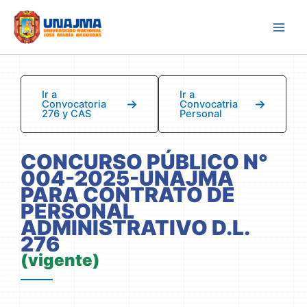
Skip
to
content
Ir a
Ir a
Convocatoria
Convocatria
276 y CAS
Personal
CONCURSO PÚBLICO N°
004-2025-UNAJMA
PARA CONTRATO DE
PERSONAL
ADMINISTRATIVO D.L.
276
(vigente)