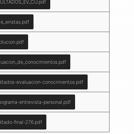
ULTADOS_EV_CU.pdf
de_erratas.pdf
olucion.pdf
luacion_de_conocimientos.pdf
ultados-evaluacion-conocimientos.pdf
nograma-entrevista-personal.pdf
ltado-final-276.pdf