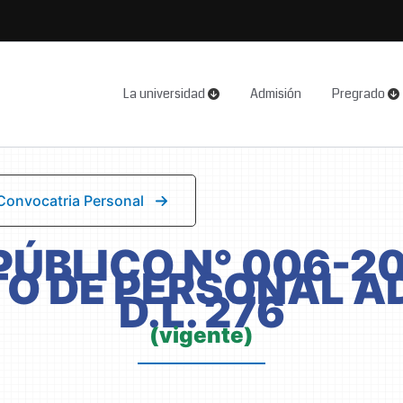
La universidad
Admisión
Pregrado
 Convocatria Personal
ÚBLICO N° 006-
O DE PERSONAL A
D.L. 276
(vigente)