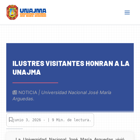
Skip
to
content
ILUSTRES VISITANTES HONRAN A LA
UNAJMA
NOTICIA
| Universidad Nacional José María
Arguedas.
junio 3, 2026 - | 9 Min. de lectura.
La Universidad Nacional José María Arguedas vivió