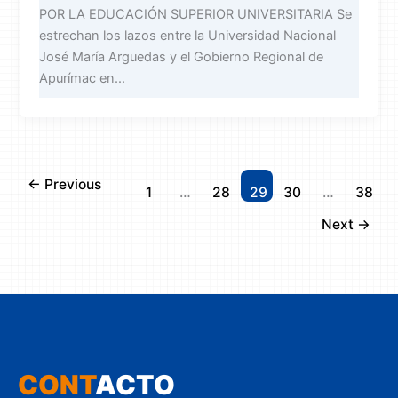
POR LA EDUCACIÓN SUPERIOR UNIVERSITARIA Se
estrechan los lazos entre la Universidad Nacional
José María Arguedas y el Gobierno Regional de
Apurímac en...
←
Previous
1
…
28
29
30
…
38
Next
→
CONT
ACTO