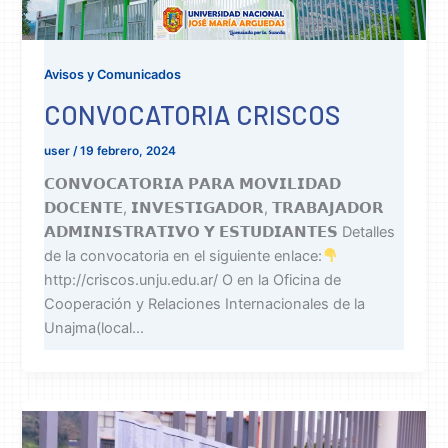
Avisos y Comunicados
CONVOCATORIA CRISCOS
user
/
19 febrero, 2024
𝗖𝗢𝗡𝗩𝗢𝗖𝗔𝗧𝗢𝗥𝗜𝗔 𝗣𝗔𝗥𝗔 𝗠𝗢𝗩𝗜𝗟𝗜𝗗𝗔𝗗
𝗗𝗢𝗖𝗘𝗡𝗧𝗘, 𝗜𝗡𝗩𝗘𝗦𝗧𝗜𝗚𝗔𝗗𝗢𝗥, 𝗧𝗥𝗔𝗕𝗔𝗝𝗔𝗗𝗢𝗥
𝗔𝗗𝗠𝗜𝗡𝗜𝗦𝗧𝗥𝗔𝗧𝗜𝗩𝗢 𝗬 𝗘𝗦𝗧𝗨𝗗𝗜𝗔𝗡𝗧𝗘𝗦 Detalles
de la convocatoria en el siguiente enlace:
http://criscos.unju.edu.ar/ O en la Oficina de
Cooperación y Relaciones Internacionales de la
Unajma(local...