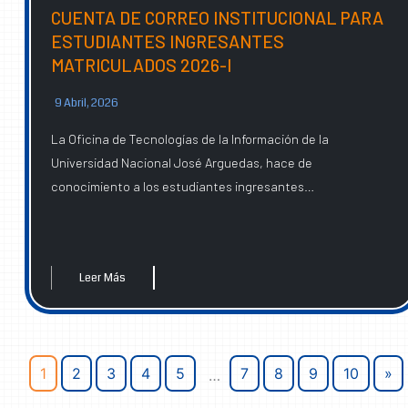
CUENTA DE CORREO INSTITUCIONAL PARA
ESTUDIANTES INGRESANTES
MATRICULADOS 2026-I
9 Abril, 2026
La Oficina de Tecnologías de la Información de la
Universidad Nacional José Arguedas, hace de
conocimiento a los estudiantes ingresantes…
Leer Más
1
2
3
4
5
7
8
9
10
»
…