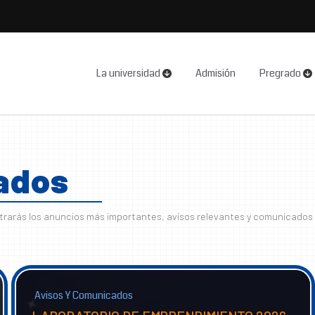
La universidad
Admisión
Pregrado
ados
trarás los anuncios más importantes, avisos relevantes y comunicados
Avisos Y Comunicados