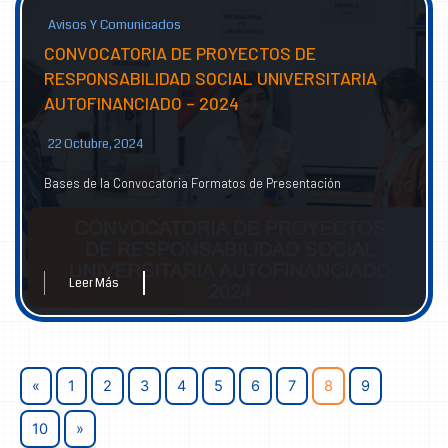
Avisos Y Comunicados
CONVOCATORIA DE PROYECTOS DE
RESPONSABILIDAD SOCIAL UNIVERSITARIA
AUTOFINANCIADO – 2024
22 Octubre, 2024
Bases de la Convocatoria Formatos de Presentación
Leer Más
«
1
2
3
4
5
6
7
8
9
10
»