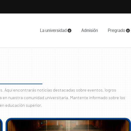
La universidad
Admisión
Pregrado
as. Aquí encontrarás noticias destacadas sobre eventos, logros
ia en nuestra comunidad universitaria. Mantente informado sobre los
en educación superior.