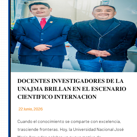
𝐃𝐎𝐂𝐄𝐍𝐓𝐄𝐒 𝐈𝐍𝐕𝐄𝐒𝐓𝐈𝐆𝐀𝐃𝐎𝐑𝐄𝐒 𝐃𝐄 𝐋𝐀
𝐔𝐍𝐀𝐉𝐌𝐀 𝐁𝐑𝐈𝐋𝐋𝐀𝐍 𝐄𝐍 𝐄𝐋 𝐄𝐒𝐂𝐄𝐍𝐀𝐑𝐈𝐎
𝐂𝐈𝐄𝐍𝐓𝐈́𝐅𝐈𝐂𝐎 𝐈𝐍𝐓𝐄𝐑𝐍𝐀𝐂𝐈𝐎𝐍
22 Junio, 2026
Cuando el conocimiento se comparte con excelencia,
trasciende fronteras. Hoy, la Universidad Nacional José