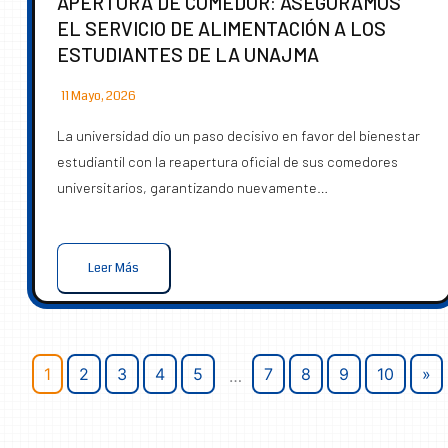
APERTURA DE COMEDOR: ASEGURAMOS
EL SERVICIO DE ALIMENTACIÓN A LOS
ESTUDIANTES DE LA UNAJMA
11 Mayo, 2026
La universidad dio un paso decisivo en favor del bienestar
estudiantil con la reapertura oficial de sus comedores
universitarios, garantizando nuevamente…
Leer Más
1
2
3
4
5
7
8
9
10
»
…